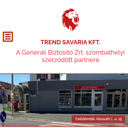
TREND SAVARIA KFT.
A Generali Biztosító Zrt. szombathelyi
szerződött partnere