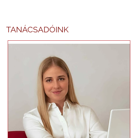
TANÁCSADÓINK
Barcza Mirtill Virág (Sárvár)
+36204056418
mirtill.barcza@helloroar.hu