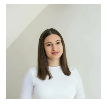
Kolonovits Adrienn Mirella (Sárvár)
+36706671392
adrienn.kolonovits@helloroar.hu