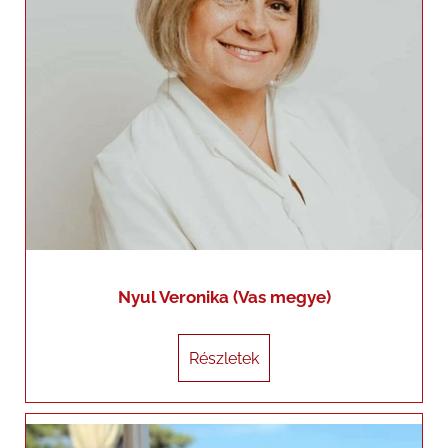
Nyul Veronika (Vas megye)
Részletek
Részletek
Pataky Benjamin Jácint