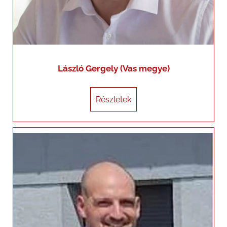
László Gergely (Vas megye)
Részletek
Részletek
Ludvig Mátyás
+36203800220
ludvig.matyas@generalimail.hu