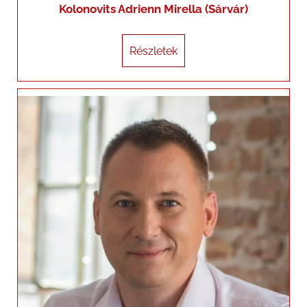
Kolonovits Adrienn Mirella (Sárvár)
Részletek
Részletek
László Gergely (Vas megye)
+36307407742
laszlo.gergely@generalimail.hu