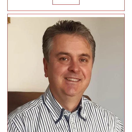
Mészáros Zoltán (Vas megye)
+36303420772
meszaros.zoltan.1@generalimail.hu