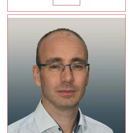
Csordás Gábor
+36209651208
csordas.gabor@generalimail.hu