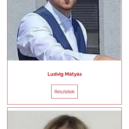
Ludvig Mátyás
Részletek
Részletek
Maizner Zsanett (Sárvár)
+36204814546