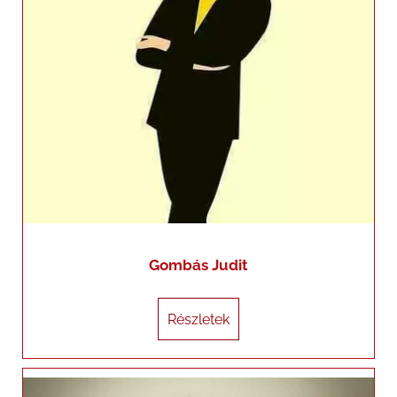
Gombás Judit
Részletek
Részletek
Gorellné Kiss Erzsébet (Vas megye)