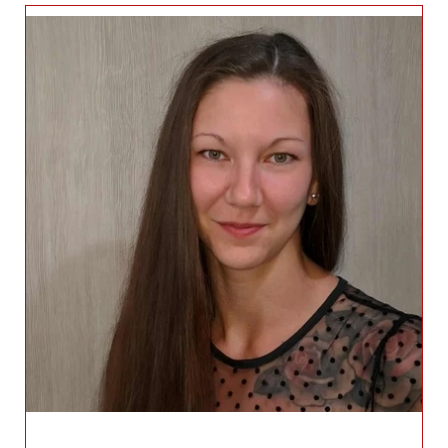
Szőke-Fábián Csilla (Sárvár, Celldömölk)
+36204038125
szoke-fabian.csilla@generalimail.hu