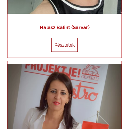
Halász Bálint (Sárvár)
Részletek
Részletek
Holpert Angyalka (Vas megye)
+36203443008
profigeneraciokft@generalimail.hu