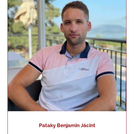
+36204173804
benjamin.pataky@helloroar.hu
Pataky Benjamin Jácint