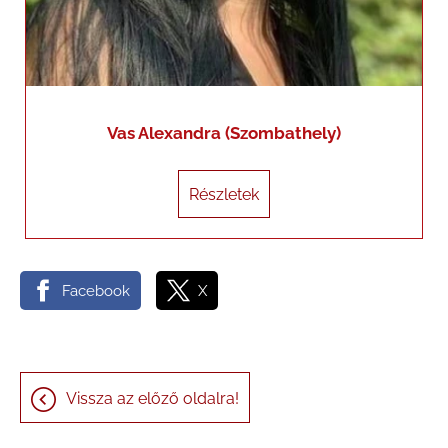
Vas Alexandra (Szombathely)
Részletek
Részletek
Facebook
X
Vissza az előző oldalra!