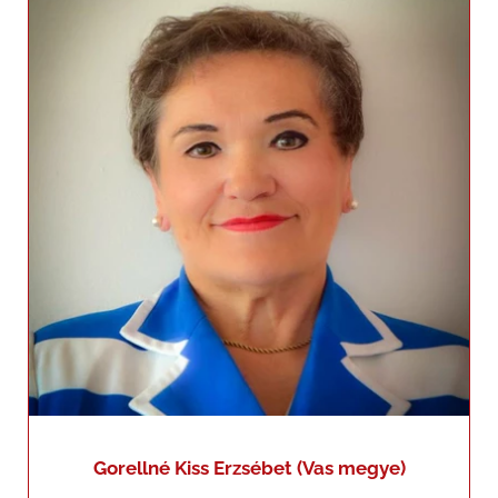
+36205807707
erzsebet.gorellne.kiss@gmail.com
Gorellné Kiss Erzsébet (Vas megye)