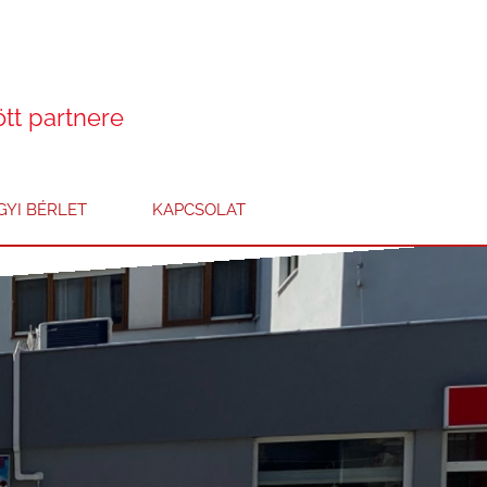
ött partnere
YI BÉRLET
KAPCSOLAT