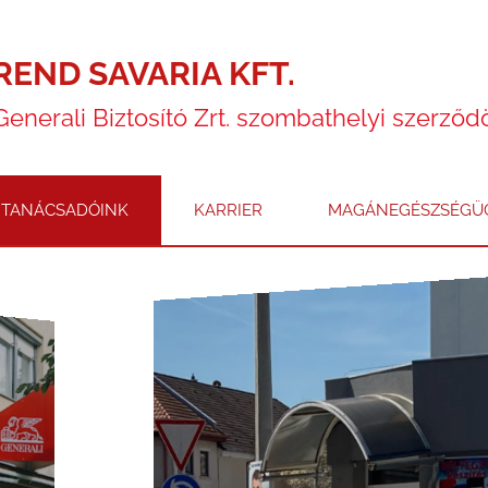
REND SAVARIA KFT.
Generali Biztosító Zrt. szombathelyi szerződ
TANÁCSADÓINK
KARRIER
MAGÁNEGÉSZSÉGÜG