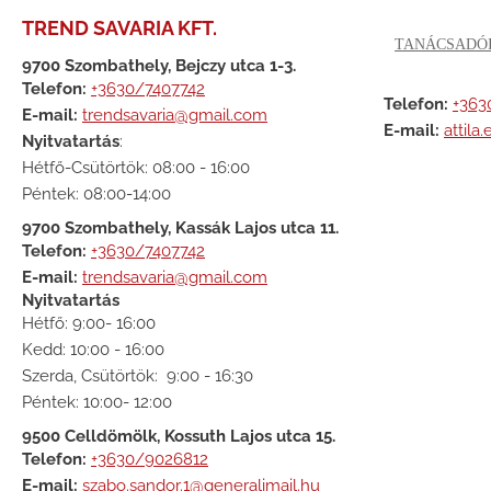
TREND SAVARIA KFT.
TANÁCSADÓ
9700 Szombathely, Bejczy utca 1-3.
Telefon:
+3630/7407742
Telefon:
+363
E-mail:
trendsavaria@gmail.com
E-mail:
attila
Nyitvatartás
:
Hétfő-Csütörtök: 08:00 - 16:00
Péntek: 08:00-14:00
9700 Szombathely, Kassák Lajos utca 11.
Telefon:
+3630/7407742
E-mail:
trendsavaria@gmail.com
Nyitvatartás
Hétfő: 9:00- 16:00
Kedd: 10:00 - 16:00
Szerda, Csütörtök: 9:00 - 16:30
Péntek: 10:00- 12:00
9500 Celldömölk, Kossuth Lajos utca 15.
Telefon:
+3630/9026812
E-mail:
szabo.sandor.1@generalimail.hu