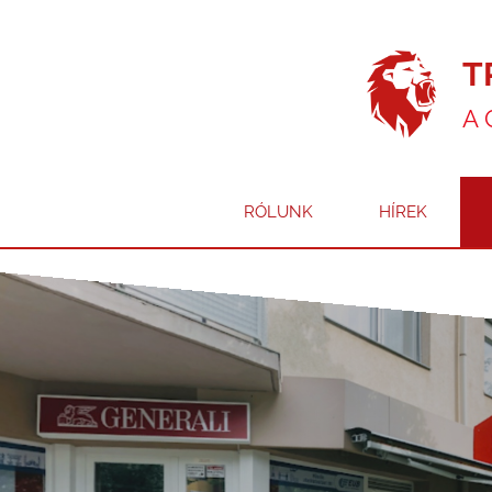
T
A 
RÓLUNK
HÍREK