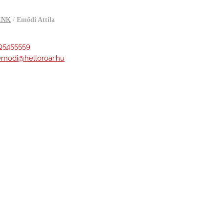
INK
/
Emődi Attila
05455559
.emodi
@helloroar.hu