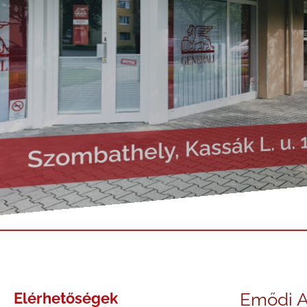
Elérhetőségek
Emődi At