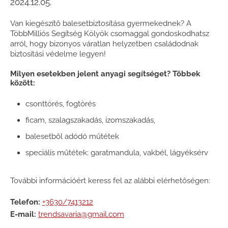
2024.12.05.
Van kiegészítő balesetbiztosítása gyermekednek? A
TöbbMilliós Segítség Kölyök csomaggal gondoskodhatsz
arról, hogy bizonyos váratlan helyzetben családodnak
biztosítási védelme legyen!
Milyen esetekben jelent anyagi segítséget? Többek
között:
csonttörés, fogtörés
ficam, szalagszakadás, izomszakadás,
balesetből adódó műtétek
speciális műtétek: garatmandula, vakbél, lágyéksérv
További információért keress fel az alábbi elérhetőségen:
Telefon:
+3630/7413212
E-mail:
trendsavaria@gmail.com