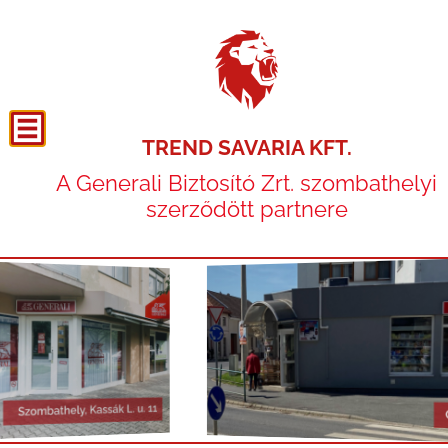
TREND SAVARIA KFT.
A Generali Biztosító Zrt. szombathelyi
szerződött partnere