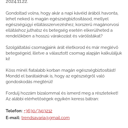
2024.11.22.
Gondoltad volna, hogy akár a napi kávéid árából havonta,
lehet neked is magán egészségbiztosításod, mellyel
egészségügyi ellátásszervezéshez, korszerű magánorvosi
ellátáshoz juthatsz és betegség esetén elkerülheted a
rendelőkben a hosszú várakozást és várólistákat?
Szolgáltatási csomagjaink árát életkorod és már meglévő
betegségeid, illetve a választott csomag alapján kalkuláljuk
ki!
Köss minél fiatalabb korban magán egészségbiztosítást!
Mondd el barátaidnak is, hogy az egészségről való
gondoskodás megtérül!
Fordulj hozzám bizalommal és ismerd meg a részleteket!
Az alábbi elérhetőségek egyikén keress bátran:
Telefon:
+3630/7413212
E-mail:
trendsavaria@gmail.com