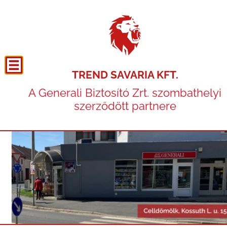
TREND SAVARIA KFT.
A Generali Biztosító Zrt. szombathelyi
szerződött partnere