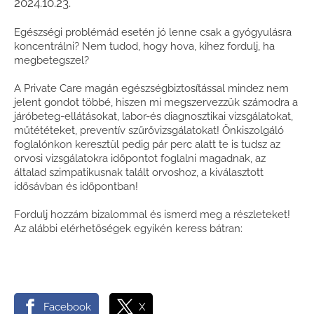
2024.10.23.
Egészségi problémád esetén jó lenne csak a gyógyulásra
koncentrálni? Nem tudod, hogy hova, kihez fordulj, ha
megbetegszel?
A Private Care magán egészségbiztosítással mindez nem
jelent gondot többé, hiszen mi megszervezzük számodra a
járóbeteg-ellátásokat, labor-és diagnosztikai vizsgálatokat,
műtététeket, preventív szűrővizsgálatokat! Önkiszolgáló
foglalónkon keresztül pedig pár perc alatt te is tudsz az
orvosi vizsgálatokra időpontot foglalni magadnak, az
általad szimpatikusnak talált orvoshoz, a kiválasztott
idősávban és időpontban!
Fordulj hozzám bizalommal és ismerd meg a részleteket!
Az alábbi elérhetőségek egyikén keress bátran:
Facebook
X