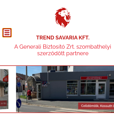
TREND SAVARIA KFT.
A Generali Biztosító Zrt. szombathelyi
szerződött partnere