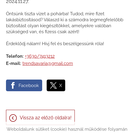
2024.11.27.
Öntsünk tiszta vizet a pohárba! Tudod, mire fizet
lakásbiztosításod? Válaszd ki a számodra legmegfelelőbb
biztosítást olyan kiegészítőkkel, amelyekre valóban
szükséged van, és fizess csak azért!
Érdeklődj nálam! Hívj fel és beszélgessünk róla!
Telefon:
+3630/7413212
E-mail:
trendsavaria@gmail.com
Facebook
X
Vissza az előző oldalra!
Weboldalunk sütiket (cookie) használ működése folyamán