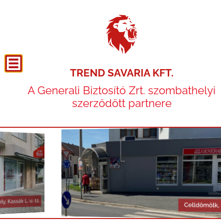
TREND SAVARIA KFT.
A Generali Biztosító Zrt. szombathelyi
szerződött partnere