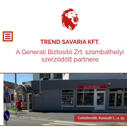
TREND SAVARIA KFT.
A Generali Biztosító Zrt. szombathelyi
szerződött partnere