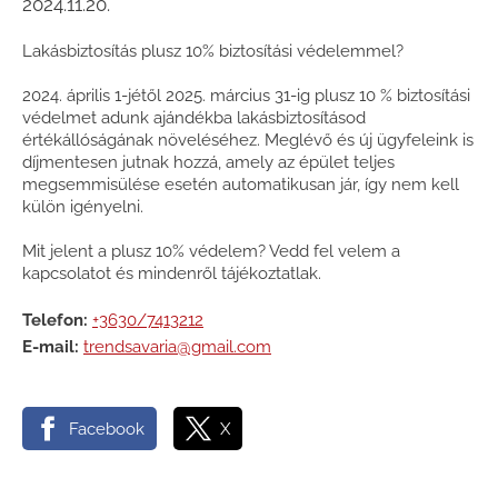
2024.11.20.
Lakásbiztosítás plusz 10% biztosítási védelemmel?
2024. április 1-jétől 2025. március 31-ig plusz 10 % biztosítási
védelmet adunk ajándékba lakásbiztosításod
értékállóságának növeléséhez. Meglévő és új ügyfeleink is
díjmentesen jutnak hozzá, amely az épület teljes
megsemmisülése esetén automatikusan jár, így nem kell
külön igényelni.
Mit jelent a plusz 10% védelem? Vedd fel velem a
kapcsolatot és mindenről tájékoztatlak.
Telefon:
+3630/7413212
E-mail:
trendsavaria@gmail.com
Facebook
X