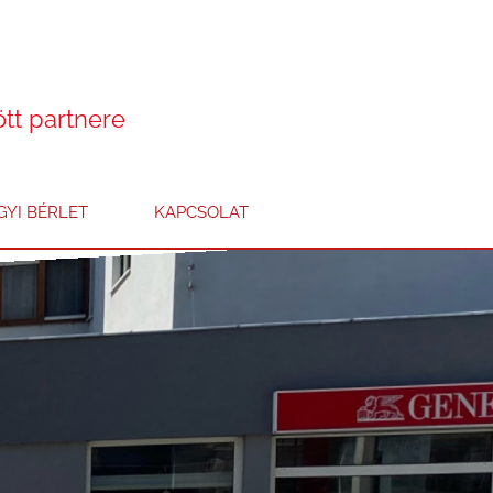
ött partnere
YI BÉRLET
KAPCSOLAT