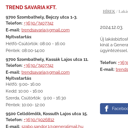
TREND SAVARIA KFT.
HÍREK
/
Lakás
9700 Szombathely, Bejczy utca 1-3.
Telefon:
+3630/7407742
2024.12.03.
E-mail:
trendsavaria@gmail.com
Nyitvatartás
:
Új lakásbizto
Hétfő-Csütörtök: 08:00 - 16:00
kínál a Genera
Péntek: 08:00-14:00
ügyintézéssel.
9700 Szombathely, Kassák Lajos utca 11.
Telefon:
+363
Telefon:
+3630/7407742
E-mail:
trend
E-mail:
trendsavaria@gmail.com
Nyitvatartás
Hétfő: 9:00- 16:00
Kedd: 10:00 - 16:00
Szerda, Csütörtök: 9:00 - 16:30
Péntek: 10:00- 12:00
Facebo
9500 Celldömölk, Kossuth Lajos utca 15.
Telefon:
+3630/9026812
E-mail:
szabo.sandor.1@generalimail.hu