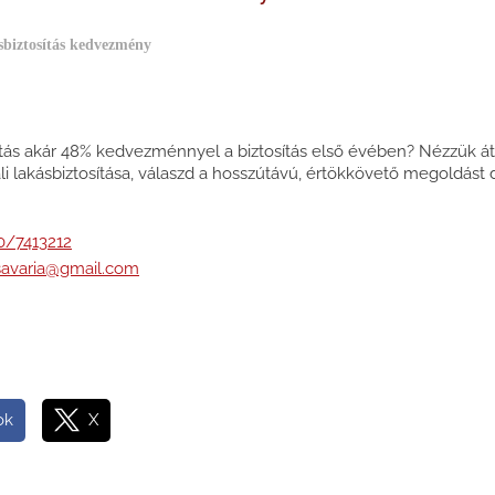
biztosítás kedvezmény
sítás akár 48% kedvezménnyel a biztosítás első évében? Nézzük át
li lakásbiztosítása, válaszd a hosszútávú, értökkövető megoldást di
0/7413212
savaria@gmail.com
ok
X