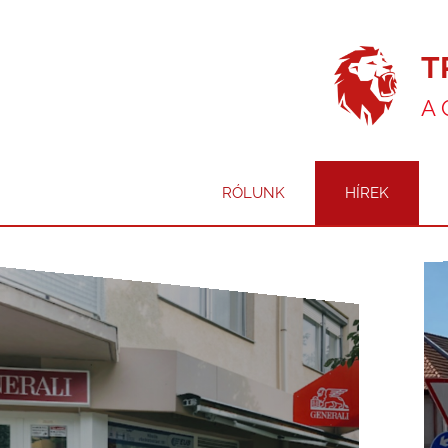
T
A 
RÓLUNK
HÍREK