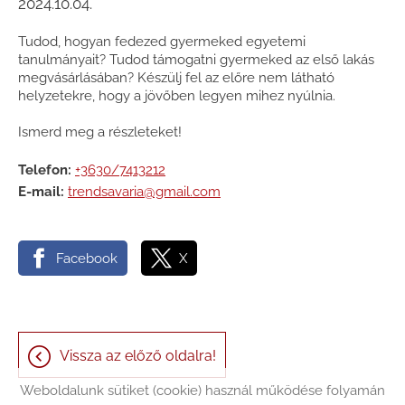
2024.10.04.
Tudod, hogyan fedezed gyermeked egyetemi
tanulmányait? Tudod támogatni gyermeked az első lakás
megvásárlásában? Készülj fel az előre nem látható
helyzetekre, hogy a jövőben legyen mihez nyúlnia.
Ismerd meg a részleteket!
Telefon:
+3630/7413212
E-mail:
trendsavaria@gmail.com
Facebook
X
Vissza az előző oldalra!
Weboldalunk sütiket (cookie) használ működése folyamán