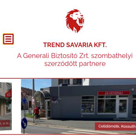
TREND SAVARIA KFT.
A Generali Biztosító Zrt. szombathelyi
szerződött partnere