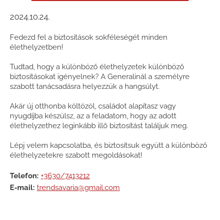
2024.10.24.
Fedezd fel a biztosítások sokféleségét minden
élethelyzetben!
Tudtad, hogy a különböző élethelyzetek különböző
biztosításokat igényelnek? A Generalinál a személyre
szabott tanácsadásra helyezzük a hangsúlyt.
Akár új otthonba költözöl, családot alapítasz vagy
nyugdíjba készülsz, az a feladatom, hogy az adott
élethelyzethez leginkább illő biztosítást találjuk meg.
Lépj velem kapcsolatba, és biztosítsuk együtt a különböző
élethelyzetekre szabott megoldásokat!
Telefon:
+3630/7413212
E-mail:
trendsavaria@gmail.com