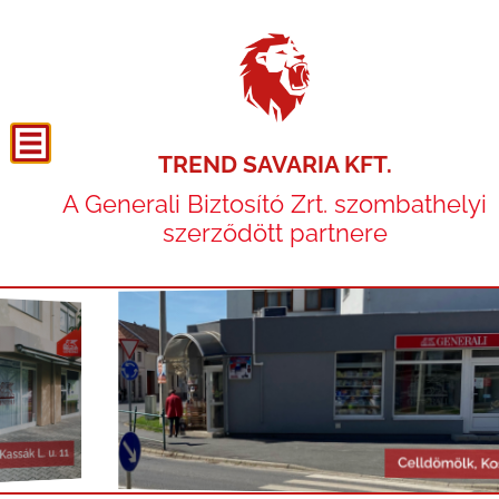
TREND SAVARIA KFT.
A Generali Biztosító Zrt. szombathelyi
szerződött partnere