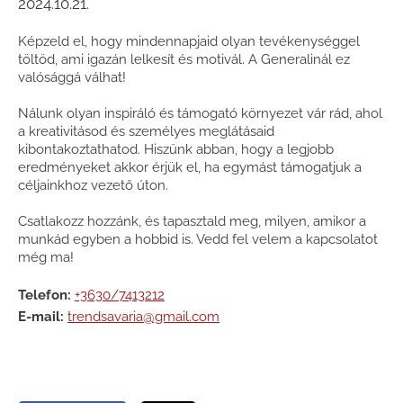
2024.10.21.
Képzeld el, hogy mindennapjaid olyan tevékenységgel
töltöd, ami igazán lelkesít és motivál. A Generalinál ez
valósággá válhat!
Nálunk olyan inspiráló és támogató környezet vár rád, ahol
a kreativitásod és személyes meglátásaid
kibontakoztathatod. Hiszünk abban, hogy a legjobb
eredményeket akkor érjük el, ha egymást támogatjuk a
céljainkhoz vezető úton.
Csatlakozz hozzánk, és tapasztald meg, milyen, amikor a
munkád egyben a hobbid is. Vedd fel velem a kapcsolatot
még ma!
Telefon:
+3630/7413212
E-mail:
trendsavaria@gmail.com