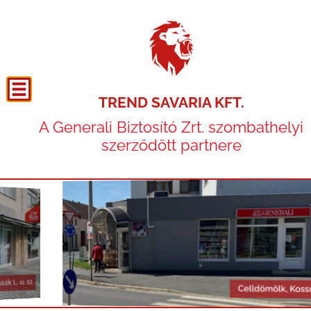
TREND SAVARIA KFT.
A Generali Biztosító Zrt. szombathelyi
szerződött partnere