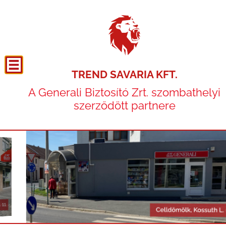
TREND SAVARIA KFT.
A Generali Biztosító Zrt. szombathelyi
szerződött partnere