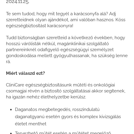
2024.11.25.
Te sem tudod, hogy mit tegyél a karácsonyfa alá? Adj
szeretteidnek olyan ajándékot, ami valóban hasznos. Köss
egészségbiztosítást karácsonyra!
Tudd biztonságban szeretteid a következő években, hogy
hosszú várólisták nélkül, magánklinikai szolgáltató
partnereinknél odafigyelő egészségügyi személyzet
gondoskodása mellett gyógyulhassanak, ha szükség lenne
rá.
Miért válaszd ezt?
CliniCare egészségbiztosításunk műtéti és onkológiai
csomagjai révén a biztosító szolgáltatásai akkor segítenek,
ha igazán nehéz élethelyzetbe kerülsz.
Daganatos megbetegedés, rosszindulatú
daganatgyanú esetén gyors és komplex kivizsgálás
életet menthet
Tervezhető műtét esetén a műtétet megelőző