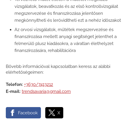
vizsgálatok, beavatkozás és az első kontrollvizsgálat
megszervezése és finanszírozása jelentősen
megkönnyítheti és lerövidítheti ezt a nehéz időszakot
Az orvosi vizsgálatok, műtétek megszervezése és
finanszírozása mellett anyagi segítséget jelenthet a
felmerülő plusz kiadásokra, a váratlan élethelyzet
finanszírozására, rehabilitációra
Bővebb információval kapcsolatban keress az alábbi
elérhetőségeimen:
Telefon:
+3630/7413212
E-mail:
trendsavaria@gmail.com
Facebook
X