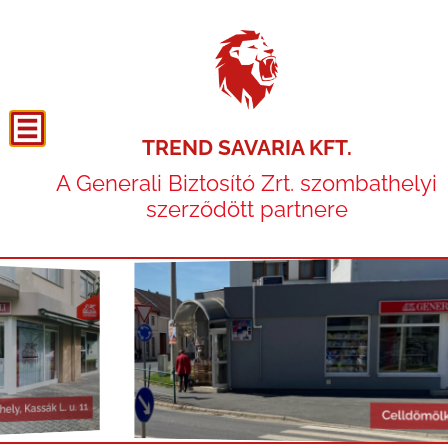
TREND SAVARIA KFT.
A Generali Biztosító Zrt. szombathelyi
szerződött partnere