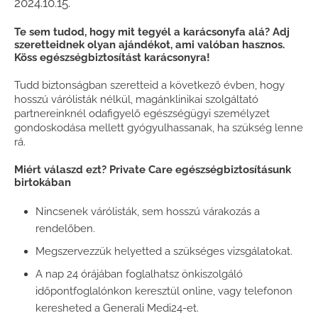
2024.10.15.
Te sem tudod, hogy mit tegyél a karácsonyfa alá? Adj
szeretteidnek olyan ajándékot, ami valóban hasznos.
Köss egészségbiztosítást karácsonyra!
Tudd biztonságban szeretteid a következő évben, hogy
hosszú várólisták nélkül, magánklinikai szolgáltató
partnereinknél odafigyelő egészségügyi személyzet
gondoskodása mellett gyógyulhassanak, ha szükség lenne
rá.
Miért válaszd ezt? Private Care egészségbiztosításunk
birtokában
Nincsenek várólisták, sem hosszú várakozás a
rendelőben.
Megszervezzük helyetted a szükséges vizsgálatokat.
A nap 24 órájában foglalhatsz önkiszolgáló
időpontfoglalónkon keresztül online, vagy telefonon
keresheted a Generali Medi24-et.