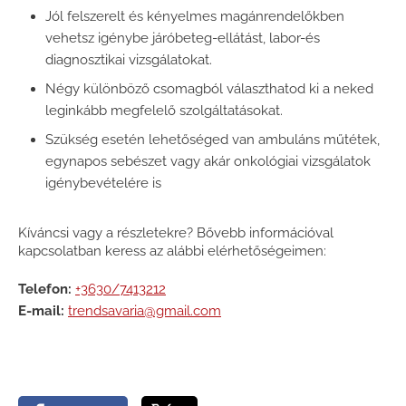
Jól felszerelt és kényelmes magánrendelőkben
vehetsz igénybe járóbeteg-ellátást, labor-és
diagnosztikai vizsgálatokat.
Négy különböző csomagból választhatod ki a neked
leginkább megfelelő szolgáltatásokat.
Szükség esetén lehetőséged van ambuláns műtétek,
egynapos sebészet vagy akár onkológiai vizsgálatok
igénybevételére is
Kíváncsi vagy a részletekre? Bővebb információval
kapcsolatban keress az alábbi elérhetőségeimen:
Telefon:
+3630/7413212
E-mail:
trendsavaria@gmail.com