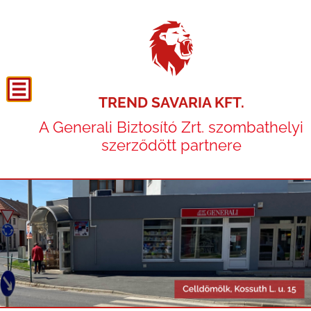
TREND SAVARIA KFT.
A Generali Biztosító Zrt. szombathelyi
szerződött partnere