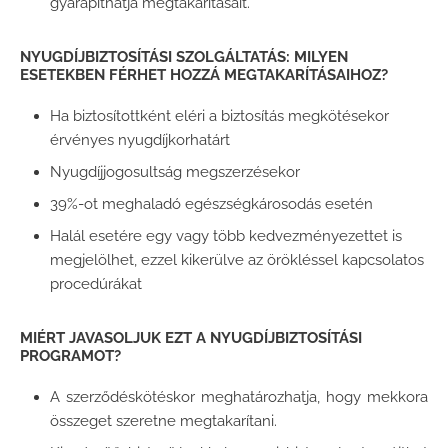
gyarapíthatja megtakarításait.
NYUGDÍJBIZTOSÍTÁSI SZOLGÁLTATÁS: MILYEN
ESETEKBEN FÉRHET HOZZÁ MEGTAKARÍTÁSAIHOZ?
Ha biztosítottként eléri a biztosítás megkötésekor
érvényes nyugdíjkorhatárt
Nyugdíjjogosultság megszerzésekor
39%-ot meghaladó egészségkárosodás esetén
Halál esetére egy vagy több kedvezményezettet is
megjelölhet, ezzel kikerülve az örökléssel kapcsolatos
procedúrákat
MIÉRT JAVASOLJUK EZT A NYUGDÍJBIZTOSÍTÁSI
PROGRAMOT?
A szerződéskötéskor meghatározhatja, hogy mekkora
összeget szeretne megtakarítani.