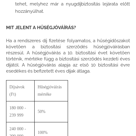
tehet, melyhez már a nyugdíjbiztosítás lejárata előtt
hozzányúlhat.
MIT JELENT A HŰSÉGJÓVÁÍRÁS?
Ha a rendszeres díj fizetése folyamatos, a hűségidőszakot
követően a biztosítási szerződés hűségjóváírásban
részesül. A hűségjóváírás a 10. biztosítási évet követően
történik, mértéke függ a biztosítási szerződés kezdeti éves
díjától. A hűségjóváírás alapja az első 10 biztosítási évre
esedékes és befizetett éves díjak átlaga.
Díjsávok
Hűségjóváírás
(Ft)
mértéke
180 000 -
50%
239 999
240 000 -
100%