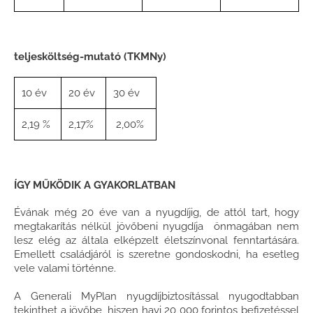
teljesköltség-mutató (TKMNy)
10 év
20 év
30 év
2,19 %
2,17%
2,00%
ÍGY MŰKÖDIK A GYAKORLATBAN
Évának még 20 éve van a nyugdíjig, de attól tart, hogy
megtakarítás nélkül jövőbeni nyugdíja önmagában nem
lesz elég az általa elképzelt életszínvonal fenntartására.
Emellett családjáról is szeretne gondoskodni, ha esetleg
vele valami történne.
A Generali MyPlan nyugdíjbiztosítással nyugodtabban
tekinthet a jövőbe, hiszen havi 20 000 forintos befizetéssel