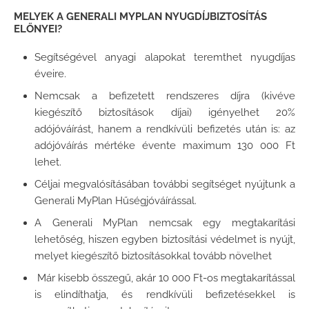
MELYEK A GENERALI MYPLAN NYUGDÍJBIZTOSÍTÁS
ELŐNYEI?
Segítségével anyagi alapokat teremthet nyugdíjas
éveire.
Nemcsak a befizetett rendszeres díjra (kivéve
kiegészítő biztosítások díjai) igényelhet 20%
adójóváírást, hanem a rendkívüli befizetés után is: az
adójóváírás mértéke évente maximum 130 000 Ft
lehet.
Céljai megvalósításában további segítséget nyújtunk a
Generali MyPlan Hűségjóváírással.
A Generali MyPlan nemcsak egy megtakarítási
lehetőség, hiszen egyben biztosítási védelmet is nyújt,
melyet kiegészítő biztosításokkal tovább növelhet
Már kisebb összegű, akár 10 000 Ft-os megtakarítással
is elindíthatja, és rendkívüli befizetésekkel is