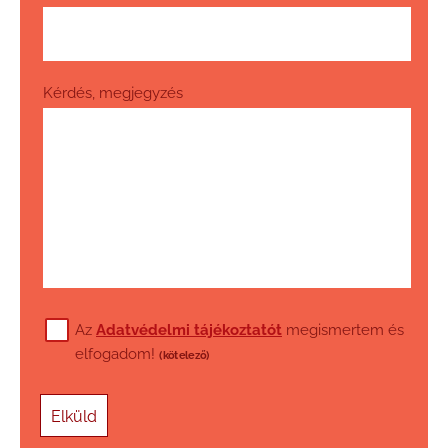
Kérdés, megjegyzés
Az
Adatvédelmi tájékoztatót
megismertem és
elfogadom!
(kötelező)
Elküld