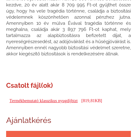
kezdve, 20 év alatt akár 8 709 995 Ft-ot gyűjthet össze
úgy, hogy ha vele tragédia történne, családja a biztosítási
védelemnek köszönhetően azonnal pénzhez jutna.
Amennyiben 10 év múlva Évával tragédia történne és
meghalna, családja akár 3 897 796 Ft-ot kaphat, mely
tartalmazza az alapbiztosításra befizetett díjat, a
nyereségrészesedést, az adójóváírást és a hűségjóváírást is.
Amennyiben ennél nagyobb biztosítási védelmet szeretne,
akkor kiegészítő biztosítások is rendelkezésére állnak.
Csatolt fájl(ok)
Termékbemutató klasszikus nyugdíjbizt
[819,81KB]
Ajánlatkérés