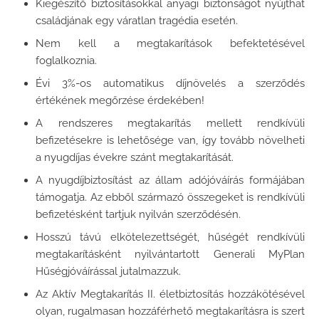
Kiegészítő biztosításokkal anyagi biztonságot nyújthat
családjának egy váratlan tragédia esetén.
Nem kell a megtakarítások befektetésével
foglalkoznia.
Évi 3%-os automatikus díjnövelés a szerződés
értékének megőrzése érdekében!
A rendszeres megtakarítás mellett rendkívüli
befizetésekre is lehetősége van, így tovább növelheti
a nyugdíjas évekre szánt megtakarítását.
A nyugdíjbiztosítást az állam adójóváírás formájában
támogatja. Az ebből származó összegeket is rendkívüli
befizetésként tartjuk nyilván szerződésén.
Hosszú távú elkötelezettségét, hűségét rendkívüli
megtakarításként nyilvántartott Generali MyPlan
Hűségjóváírással jutalmazzuk.
Az Aktív Megtakarítás II. életbiztosítás hozzákötésével
olyan, rugalmasan hozzáférhető megtakarításra is szert