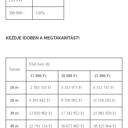
299 999
300 000 -
150%
KEZDJE IDŐBEN A MEGTAKARÍTÁST!
Első havi díj
Tartam
15 000 Ft
20 000 Ft
25 000 Ft
10 év
2 383 310 Ft
3 313 973 Ft
4 312 747 Ft
20 év
6 393 842 Ft
8 709 995 Ft
11 118 592 Ft
30 év
12 820 802 Ft
17 342 852 Ft
21 981 059 Ft
40 év
22 791 154 Ft
30 671 865 Ft
38 425 964 Ft